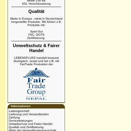
beste 256 Bit
SSL Verschlüsselung
Qualität
Made in Europa - meist in Deutschland
hergestellte Produkte. Wir führen z.B.
Produkte mit:
Spiel Gut
FSC, GOTS
Zertifizierung.
Umweltschutz & Fairer
Handel
LEBENSFLUSS handelt bewusst
ökologisch, sozial und fair z.B. mit
FairTrade Produkten der
Informationen
Ladengeschäft
Lieferung und Versandkosten
Zahlung
Serviceleistungen
Umweltschutz und Fairer Handel
Qualität und Zertifizierung
Höhe der Versandkostenpauschale