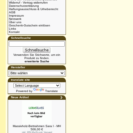
Widerruf - Vertrag widerrufen
Datenschutzerklärung
Haftungsausschluss & Urheberrecht
AGB
Impressum
Netzwerk
Über uns
Geschenk-Gutschein einlösen
Links
Kontakt
Schnellsuche
Verwenden Sie Stichworte, um ein
Produkt zu finden.
erweiterte Suche
Hersteller
translate site
Powered by
Translate
Neue Artikel
Massivholz-Bettrahmen Sara I - MH
506,00 €
inkl. 19% MwSt zzgl.
Versand