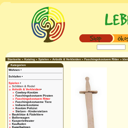
Startseite
»
Katalog
»
Spielen
»
Artistik & Verkleiden
»
Faschingskostuem Ritter
»
kle
Kategorien
Wohnen
•
Schlafen
•
Spielen
•
☼
Schlitten & Rodel
☼
Artistik & Verkleiden
•
☼
Cowboy-Kostüm
☼
Faschingskostuem Piraten
☼
Faschingskostuem Ritter
☼
Faschingskostueme Tiere
☼
Indianerkostüme
☼
Kostüm Polizist
☼
Stelzen - Kinderstelzen
☼
Bauklötze & Fädeltiere
☼
Bollerwagen
☼
Kasperletheater
☼
Kaufladen
☼
Kugelbahnen