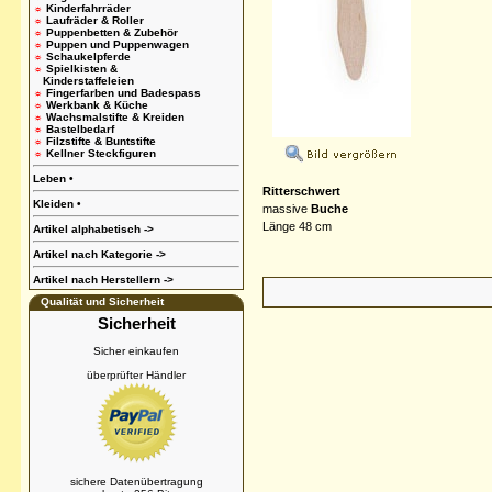
☼
Kinderfahrräder
☼
Laufräder & Roller
☼
Puppenbetten & Zubehör
☼
Puppen und Puppenwagen
☼
Schaukelpferde
☼
Spielkisten &
Kinderstaffeleien
☼
Fingerfarben und Badespass
☼
Werkbank & Küche
☼
Wachsmalstifte & Kreiden
☼
Bastelbedarf
☼
Filzstifte & Buntstifte
☼
Kellner Steckfiguren
Leben
•
Ritterschwert
Kleiden
•
massive
Buche
Länge 48 cm
Artikel alphabetisch
->
Artikel nach Kategorie
->
Artikel nach Herstellern
->
Qualität und Sicherheit
Sicherheit
Sicher einkaufen
überprüfter Händler
sichere Datenübertragung