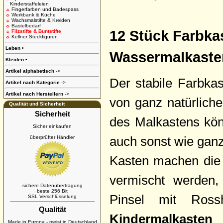
Kinderstaffeleien
☼
Fingerfarben und Badespass
☼
Werkbank & Küche
☼
Wachsmalstifte & Kreiden
☼
Bastelbedarf
12 Stück Farbkas
☼
Filzstifte & Buntstifte
☼
Kellner Steckfiguren
Leben
•
Wassermalkast
Kleiden
•
Artikel alphabetisch
->
Der stabile Farbkas
Artikel nach Kategorie
->
Artikel nach Herstellern
->
von ganz natürliche
Qualität und Sicherheit
Sicherheit
des Malkastens kön
Sicher einkaufen
auch sonst wie gan
überprüfter Händler
Kasten machen die 
vermischt werden, 
sichere Datenübertragung
beste 256 Bit
Pinsel mit Ross
SSL Verschlüsselung
Qualität
Kindermalkasten
Made in Europa - meist in Deutschland