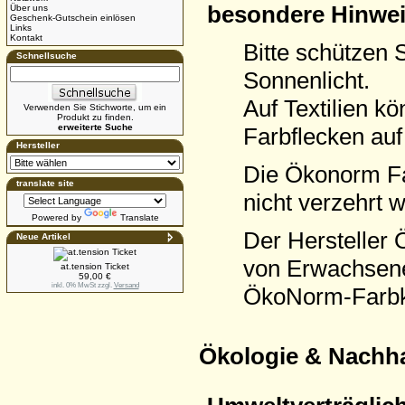
besondere Hinwei
Über uns
Geschenk-Gutschein einlösen
Links
Kontakt
Bitte schützen 
Schnellsuche
Sonnenlicht.
Auf Textilien k
Verwenden Sie Stichworte, um ein
Produkt zu finden.
erweiterte Suche
Farbflecken auf 
Hersteller
Die Ökonorm Fa
translate site
nicht verzehrt 
Powered by
Translate
Der Hersteller 
Neue Artikel
von Erwachsen
at.tension Ticket
59,00 €
inkl. 0% MwSt zzgl.
Versand
ÖkoNorm-Farbka
Ökologie & Nachha