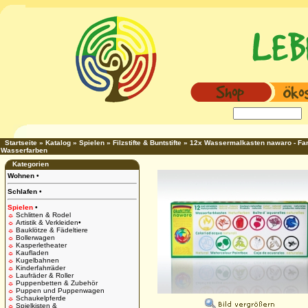
Startseite
»
Katalog
»
Spielen
»
Filzstifte & Buntstifte
»
12x Wassermalkasten nawaro - Far
Wasserfarben
Kategorien
Wohnen
•
Schlafen
•
Spielen
•
☼
Schlitten & Rodel
☼
Artistik & Verkleiden
•
☼
Bauklötze & Fädeltiere
☼
Bollerwagen
☼
Kasperletheater
☼
Kaufladen
☼
Kugelbahnen
☼
Kinderfahrräder
☼
Laufräder & Roller
☼
Puppenbetten & Zubehör
☼
Puppen und Puppenwagen
☼
Schaukelpferde
☼
Spielkisten &