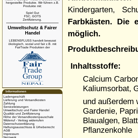
hergestellte Produkte. Wir führen z.B.
Produkte mit:
Kindergarten, Sc
Spiel Gut
FSC, GOTS
Farbkästen. Die 
Zertifizierung.
Umweltschutz & Fairer
möglich.
Handel
LEBENSFLUSS handelt bewusst
ökologisch, sozial und fair z.B. mit
Produktbeschreib
FairTrade Produkten der
Inhaltsstoffe:
Calcium Carbona
Kaliumsorbat, G
Informationen
Ladengeschäft
und außerdem
Lieferung und Versandkosten
Zahlung
Serviceleistungen
Gardenie, Papri
Umweltschutz und Fairer Handel
Qualität und Zertifizierung
Höhe der Versandkostenpauschale
Blaualgen, Blat
Widerruf - Vertrag widerrufen
Datenschutzerklärung
Haftungsausschluss & Urheberrecht
Pflanzenkohle
AGB
Impressum
Netzwerk